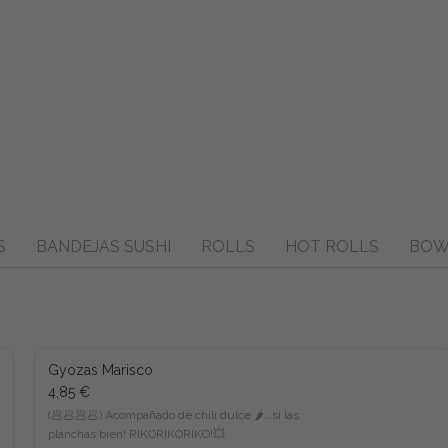
S
BANDEJAS SUSHI
ROLLS
HOT ROLLS
BOW
Gyozas Marisco
4,85 €
(🥟🥟🥟🥟) Acompañado de chili dulce 🌶️...si las 
planchas bien! RIKORIKORIKO!💥