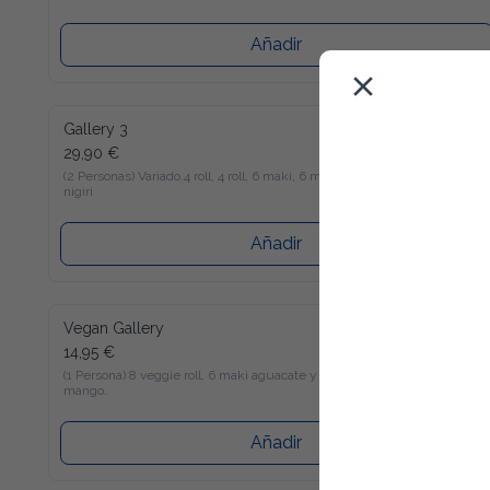
Añadir
Gallery 3
29,90 €
(2 Personas) Variado.4 roll, 4 roll, 6 maki, 6 maki y 4 
nigiri
Añadir
Vegan Gallery
14,95 €
(1 Persona) 8 veggie roll, 6 maki aguacate y 6 maki 
mango.
Añadir