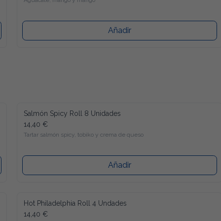
Aguacate, mango y mango
Añadir
Salmón Spicy Roll 8 Unidades
14,40 €
Tartar salmón spicy, tobiko y crema de queso
Añadir
Hot Philadelphia Roll 4 Undades
14,40 €