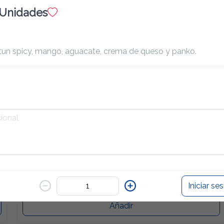
 Unidades
atun spicy, mango, aguacate, crema de queso y panko.
Rolls Bakixa 8 Unidades
13,35 €
Salmón, aguacate, cebollino con cobertura de salmón 
aburi y kabayaki
Añadir
Rolls Crunchy Tuna 8 Unidades
11,40 €
🔝🅱️rutal! Atún, queso crema, aguacate, kimchee y 
cebolla crujiente
Iniciar se
Añadir