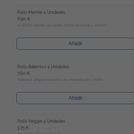
Rolls Meshie 4 Unidades
6,90 €
CLASSIC! Salmón, aguacate, crema de queso y sésamo
Añadir
Rolls Batamiso 4 Unidades
7,60 €
Wakame, langostino panco, pez mantequilla y micho
Añadir
Rolls Veggie 4 Unidades
5,75 €