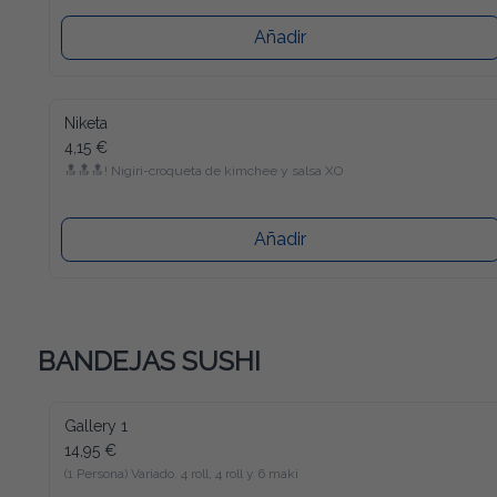
Añadir
Niketa
4,15 €
🔝🔝🔝! Nigiri-croqueta de kimchee y salsa XO
Añadir
BANDEJAS SUSHI
Gallery 1
14,95 €
(1 Persona) Variado. 4 roll, 4 roll y 6 maki