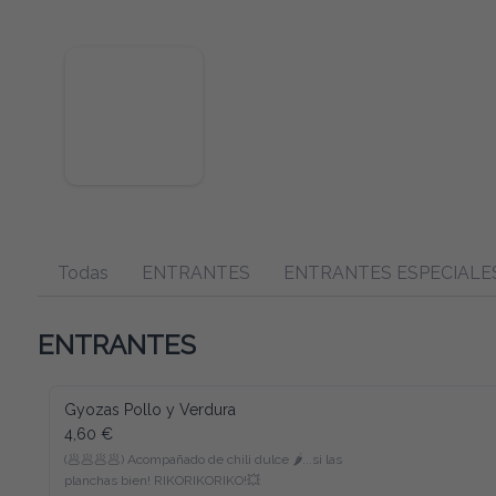
Todas
ENTRANTES
ENTRANTES ESPECIALE
ENTRANTES
Gyozas Pollo y Verdura
4,60 €
(🥟🥟🥟🥟) Acompañado de chili dulce 🌶️...si las 
planchas bien! RIKORIKORIKO!💥