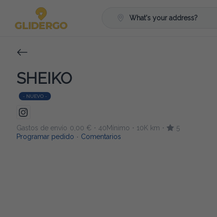
What's your address?
SHEIKO
- NUEVO -
Gastos de envío
0,00 €
40Mínimo
10K km
5
•
•
•
Programar pedido
Comentarios
•