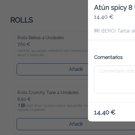
Atún spicy 8
14,40 €
ROLLS
🆕! BERO! Tartar 
Rolls Bakixa 4 Unidades
7,60 €
Salmón, aguacate, cebollino con cobertura de salmón 
aburi y kabayaki
Comentarios
Añadir
Rolls Crunchy Tuna 4 Unidades
6,90 €
🔝🅱️rutal! Atún, queso crema, aguacate, kimchee y 
cebolla crujiente
14,40 €
Añadir