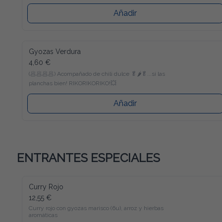
Añadir
Gyozas Verdura
4,60 €
(🥟🥟🥟🥟) Acompañado de chili dulce 🥬🌶️🥬...si las 
planchas bien! RIKORIKORIKO!💥
Añadir
ENTRANTES ESPECIALES
Curry Rojo
12,55 €
Curry rojo con gyozas marisco (6u), arroz y hierbas 
aromáticas