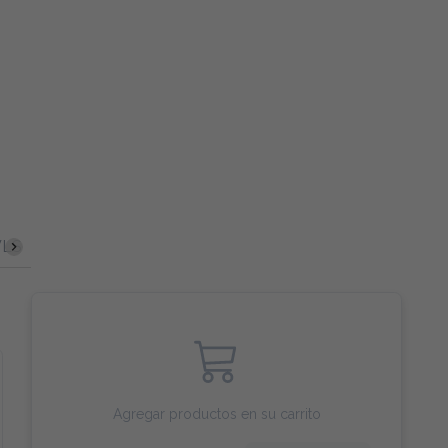
LS
TARTAR & SASHIMI
NIGIRI
MAKI
POSTRE
Agregar productos en su carrito