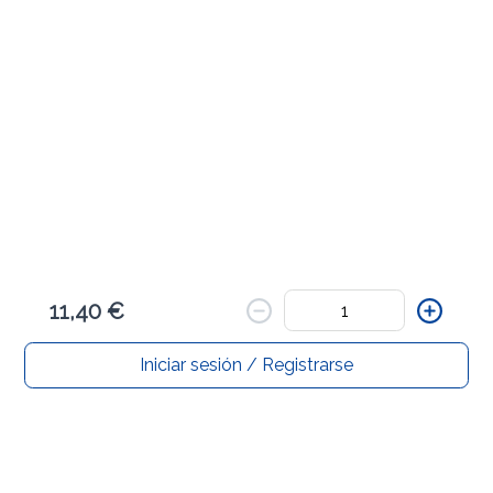
No se han encontrado productos
en este momento
Ir a negocios
11,40 €
Iniciar sesión / Registrarse
Inicio
Buscar
Mi carrito
Pedidos
Perfil