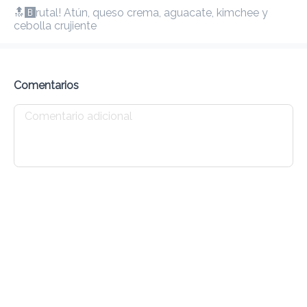
🔝🅱️rutal! Atún, queso crema, aguacate, kimchee y 
cebolla crujiente
Gastos de envío
0,00 €
40Mínimo
10K km
5
•
•
•
Programar pedido
Comentarios
•
Comentarios
Todas