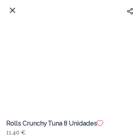
ES
Inicio
¿A dónde entregamos?
Iniciar Sesión
Ahora
A Domicilio
Registrar
Actualmente cerrado
Rolls Crunchy Tuna 8 Unidades
SHEIKO
11,40 €
- NUEVO -